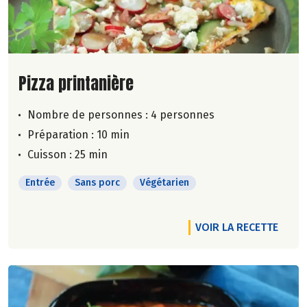
Lire la suite de la recette
Pizza printanière
Nombre de personnes :
4 personnes
Préparation : 10 min
Cuisson : 25 min
Entrée
Sans porc
Végétarien
VOIR LA RECETTE