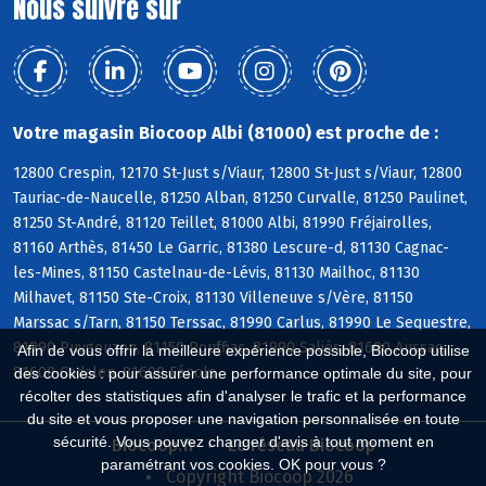
Nous suivre sur
Votre magasin Biocoop Albi (81000) est proche de :
12800 Crespin, 12170 St-Just s/Viaur, 12800 St-Just s/Viaur, 12800
Tauriac-de-Naucelle, 81250 Alban, 81250 Curvalle, 81250 Paulinet,
81250 St-André, 81120 Teillet, 81000 Albi, 81990 Fréjairolles,
81160 Arthès, 81450 Le Garric, 81380 Lescure-d, 81130 Cagnac-
les-Mines, 81150 Castelnau-de-Lévis, 81130 Mailhoc, 81130
Milhavet, 81150 Ste-Croix, 81130 Villeneuve s/Vère, 81150
Marssac s/Tarn, 81150 Terssac, 81990 Carlus, 81990 Le Sequestre,
81990 Puygouzon, 81150 Rouffiac, 81990 Saliès, 81600 Aussac,
Afin de vous offrir la meilleure expérience possible, Biocoop utilise
81600 Cadalen, 81600 Fénols
des cookies : pour assurer une performance optimale du site, pour
récolter des statistiques afin d'analyser le trafic et la performance
du site et vous proposer une navigation personnalisée en toute
sécurité. Vous pouvez changer d'avis à tout moment en
Biocoop.fr
Le réseau Biocoop
paramétrant vos cookies. OK pour vous ?
Copyright Biocoop 2026