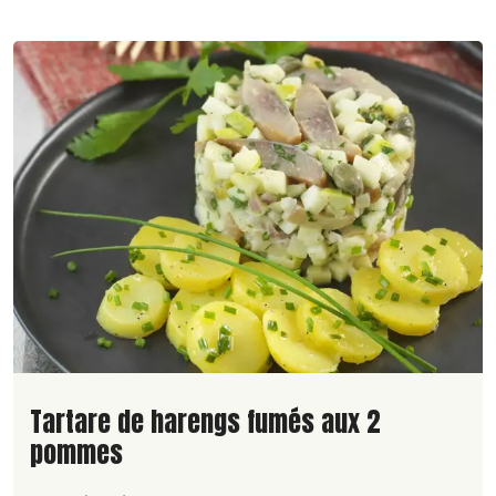
Lire la suite de la recette
Tartare de harengs fumés aux 2
pommes