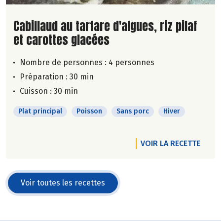
Lire la suite de la recette
Cabillaud au tartare d'algues, riz pilaf
et carottes glacées
Nombre de personnes :
4 personnes
Préparation : 30 min
Cuisson : 30 min
Plat principal
Poisson
Sans porc
Hiver
VOIR LA RECETTE
Voir toutes les recettes