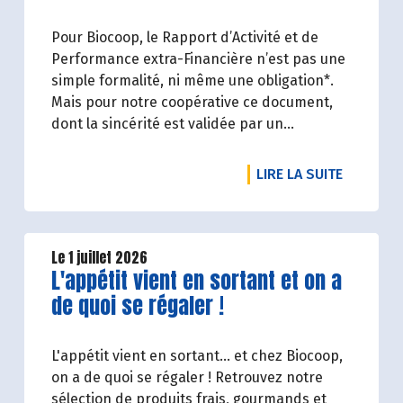
Pour Biocoop, le Rapport d’Activité et de
Performance extra-Financière n’est pas une
simple formalité, ni même une obligation*.
Mais pour notre coopérative ce document,
dont la sincérité est validée par un
organisme tiers indépendant, est un acte de
transparence vis-à-vis de l'ensemble de nos
DE L'ART
LIRE LA SUITE
parties prenantes (Paysan.ne.s Associé.e.s,
magasins...) et de nos clients. Il contient un
condensé des avancées réalisées par
Biocoop dans l’objectif de rendre accessible
Le 1 juillet 2026
Lire la suite de l'article
L'appétit vient en sortant et on a
et désirable une bio exigeante.
de quoi se régaler !
L'appétit vient en sortant... et chez Biocoop,
on a de quoi se régaler ! Retrouvez notre
sélection de produits frais, gourmands et