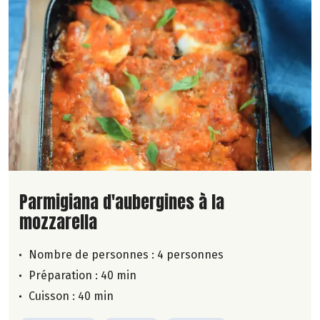
Lire la suite de la recette
Parmigiana d'aubergines à la
mozzarella
Nombre de personnes :
4 personnes
Préparation : 40 min
Cuisson : 40 min