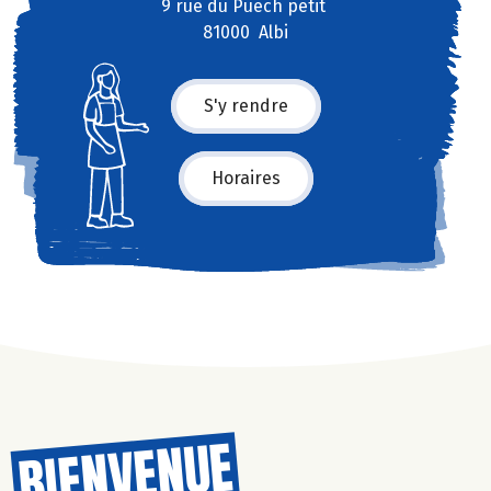
9 rue du Puech petit
81000 Albi
S'y rendre
Horaires
BIENVENUE