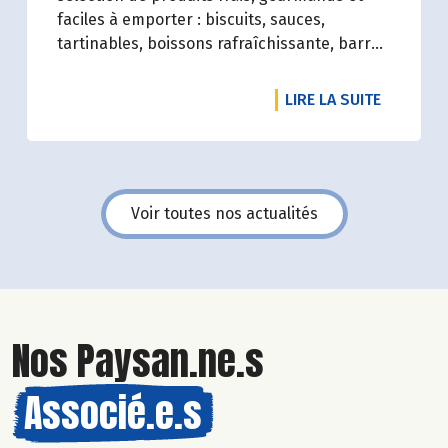
faciles à emporter : biscuits, sauces,
tartinables, boissons rafraîchissante, barres
de céréales... Profitez de 20%* de remise sur
une sélection de produits du 2 juillet au 12
DE L'ART
LIRE LA SUITE
août 2026 inclus.
Voir toutes nos actualités
Nos Paysan.ne.s
Associé.e.s