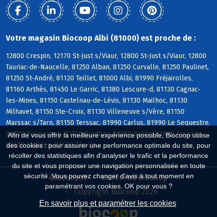
Votre magasin Biocoop Albi (81000) est proche de :
12800 Crespin, 12170 St-Just s/Viaur, 12800 St-Just s/Viaur, 12800
Tauriac-de-Naucelle, 81250 Alban, 81250 Curvalle, 81250 Paulinet,
81250 St-André, 81120 Teillet, 81000 Albi, 81990 Fréjairolles,
81160 Arthès, 81450 Le Garric, 81380 Lescure-d, 81130 Cagnac-
les-Mines, 81150 Castelnau-de-Lévis, 81130 Mailhoc, 81130
Milhavet, 81150 Ste-Croix, 81130 Villeneuve s/Vère, 81150
Marssac s/Tarn, 81150 Terssac, 81990 Carlus, 81990 Le Sequestre,
81990 Puygouzon, 81150 Rouffiac, 81990 Saliès, 81600 Aussac,
Afin de vous offrir la meilleure expérience possible, Biocoop utilise
81600 Cadalen, 81600 Fénols
des cookies : pour assurer une performance optimale du site, pour
récolter des statistiques afin d'analyser le trafic et la performance
du site et vous proposer une navigation personnalisée en toute
sécurité. Vous pouvez changer d'avis à tout moment en
Biocoop.fr
Le réseau Biocoop
paramétrant vos cookies. OK pour vous ?
Copyright Biocoop 2026
En savoir plus et paramétrer les cookies