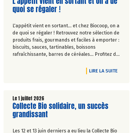
Lire la suite de l'article
L'appétit vient en sortant et on a de
quoi se régaler !
L'appétit vient en sortant... et chez Biocoop, on a
de quoi se régaler ! Retrouvez notre sélection de
produits frais, gourmands et faciles à emporter :
biscuits, sauces, tartinables, boissons
rafraîchissante, barres de céréales... Profitez de
20%* de remise sur une sélection de produits du
2 juillet au 12 août 2026 inclus.
DE L'A
LIRE LA SUITE
Le 1 juillet 2026
Lire la suite de l'article
Collecte Bio solidaire, un succès
grandissant
Les 12 et 13 juin derniers a eu lieu la Collecte Bio