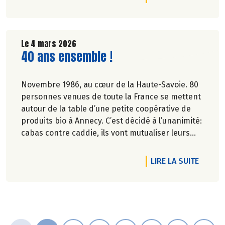
Le 4 mars 2026
Lire la suite de l'article
40 ans ensemble !
Novembre 1986, au cœur de la Haute-Savoie. 80
personnes venues de toute la France se mettent
autour de la table d’une petite coopérative de
produits bio à Annecy. C’est décidé à l’unanimité:
cabas contre caddie, ils vont mutualiser leurs
achats bio en montant une association loi 1901.
DE L'A
LIRE LA SUITE