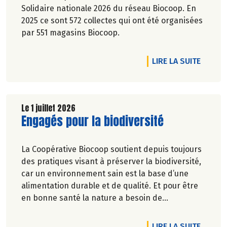
Solidaire nationale 2026 du réseau Biocoop. En
2025 ce sont 572 collectes qui ont été organisées
par 551 magasins Biocoop.
DE L'A
LIRE LA SUITE
Le 1 juillet 2026
Lire la suite de l'article
Engagés pour la biodiversité
La Coopérative Biocoop soutient depuis toujours
des pratiques visant à préserver la biodiversité,
car un environnement sain est la base d’une
alimentation durable et de qualité. Et pour être
en bonne santé la nature a besoin de
biodiversité.
DE L'A
LIRE LA SUITE