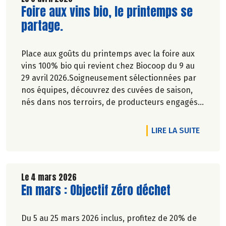
Lire la suite de l'article
Foire aux vins bio, le printemps se
partage.
Place aux goûts du printemps avec la foire aux
vins 100% bio qui revient chez Biocoop du 9 au
29 avril 2026.Soigneusement sélectionnées par
nos équipes, découvrez des cuvées de saison,
nés dans nos terroirs, de producteurs engagés
et toujours dans le respect de l’environnement.
DE L'A
LIRE LA SUITE
Le 4 mars 2026
Lire la suite de l'article
En mars : Objectif zéro déchet
Du 5 au 25 mars 2026 inclus, profitez de 20% de