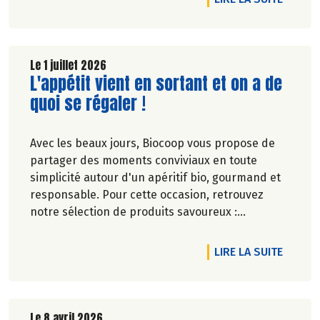
Le 1 juillet 2026
Lire la suite de l'article
L'appétit vient en sortant et on a de
quoi se régaler !
Avec les beaux jours, Biocoop vous propose de
partager des moments conviviaux en toute
simplicité autour d'un apéritif bio, gourmand et
responsable. Pour cette occasion, retrouvez
notre sélection de produits savoureux :
tartinables généreux, houmous onctueux, chips
croustillantes, gâteaux apéritifs gourmands, jus
DE L'A
LIRE LA SUITE
de fruits rafraîchissants, kombuchas pétillants...
Jusqu'à -20% du 28 mai au 1er juillet 2026.
Le 8 avril 2026