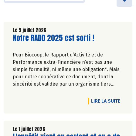
Le 9 juillet 2026
Lire la suite de l'article
Notre RADD 2025 est sorti !
Pour Biocoop, le Rapport d’Activité et de
Performance extra-Financière n’est pas une
simple formalité, ni même une obligation*. Mais
pour notre coopérative ce document, dont la
sincérité est validée par un organisme tiers
indépendant, est un acte de transparence vis-à-
vis de l'ensemble de nos parties prenantes
DE L'A
LIRE LA SUITE
(Paysan.ne.s Associé.e.s, magasins...) et de nos
clients. Il contient un condensé des avancées
réalisées par Biocoop dans l’objectif de rendre
accessible et désirable une bio exigeante.
Le 1 juillet 2026