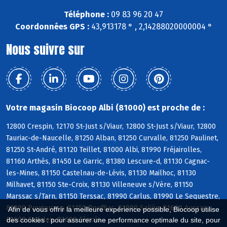
Téléphone :
09 83 96 20 47
Coordonnées GPS :
43,913178 ° , 2,14288020000004 °
Nous suivre sur
Votre magasin Biocoop Albi (81000) est proche de :
12800 Crespin, 12170 St-Just s/Viaur, 12800 St-Just s/Viaur, 12800
Tauriac-de-Naucelle, 81250 Alban, 81250 Curvalle, 81250 Paulinet,
81250 St-André, 81120 Teillet, 81000 Albi, 81990 Fréjairolles,
81160 Arthès, 81450 Le Garric, 81380 Lescure-d, 81130 Cagnac-
les-Mines, 81150 Castelnau-de-Lévis, 81130 Mailhoc, 81130
Milhavet, 81150 Ste-Croix, 81130 Villeneuve s/Vère, 81150
Marssac s/Tarn, 81150 Terssac, 81990 Carlus, 81990 Le Sequestre,
81990 Puygouzon, 81150 Rouffiac, 81990 Saliès, 81600 Aussac,
Afin de vous offrir la meilleure expérience possible, Biocoop utilise
81600 Cadalen, 81600 Fénols
des cookies : pour assurer une performance optimale du site, pour