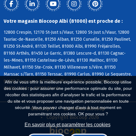
Votre magasin Biocoop Albi (81000) est proche de :
12800 Crespin, 12170 St-Just s/Viaur, 12800 St-Just s/Viaur, 12800
Tauriac-de-Naucelle, 81250 Alban, 81250 Curvalle, 81250 Paulinet,
81250 St-André, 81120 Teillet, 81000 Albi, 81990 Fréjairolles,
81160 Arthès, 81450 Le Garric, 81380 Lescure-d, 81130 Cagnac-
les-Mines, 81150 Castelnau-de-Lévis, 81130 Mailhoc, 81130
Milhavet, 81150 Ste-Croix, 81130 Villeneuve s/Vère, 81150
Marssac s/Tarn, 81150 Terssac, 81990 Carlus, 81990 Le Sequestre,
81990 Puygouzon, 81150 Rouffiac, 81990 Saliès, 81600 Aussac,
Afin de vous offrir la meilleure expérience possible, Biocoop utilise
81600 Cadalen, 81600 Fénols
des cookies : pour assurer une performance optimale du site, pour
récolter des statistiques afin d'analyser le trafic et la performance
du site et vous proposer une navigation personnalisée en toute
sécurité. Vous pouvez changer d'avis à tout moment en
Biocoop.fr
Le réseau Biocoop
paramétrant vos cookies. OK pour vous ?
Copyright Biocoop 2026
En savoir plus et paramétrer les cookies