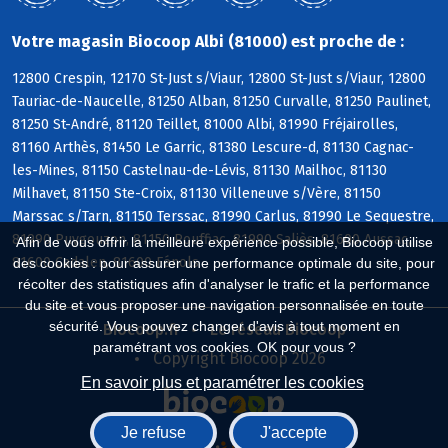
Votre magasin Biocoop Albi (81000) est proche de :
12800 Crespin, 12170 St-Just s/Viaur, 12800 St-Just s/Viaur, 12800
Tauriac-de-Naucelle, 81250 Alban, 81250 Curvalle, 81250 Paulinet,
81250 St-André, 81120 Teillet, 81000 Albi, 81990 Fréjairolles,
81160 Arthès, 81450 Le Garric, 81380 Lescure-d, 81130 Cagnac-
les-Mines, 81150 Castelnau-de-Lévis, 81130 Mailhoc, 81130
Milhavet, 81150 Ste-Croix, 81130 Villeneuve s/Vère, 81150
Marssac s/Tarn, 81150 Terssac, 81990 Carlus, 81990 Le Sequestre,
81990 Puygouzon, 81150 Rouffiac, 81990 Saliès, 81600 Aussac,
Afin de vous offrir la meilleure expérience possible, Biocoop utilise
81600 Cadalen, 81600 Fénols
des cookies : pour assurer une performance optimale du site, pour
récolter des statistiques afin d'analyser le trafic et la performance
du site et vous proposer une navigation personnalisée en toute
sécurité. Vous pouvez changer d'avis à tout moment en
Biocoop.fr
Le réseau Biocoop
paramétrant vos cookies. OK pour vous ?
Copyright Biocoop 2026
En savoir plus et paramétrer les cookies
Je refuse
J'accepte