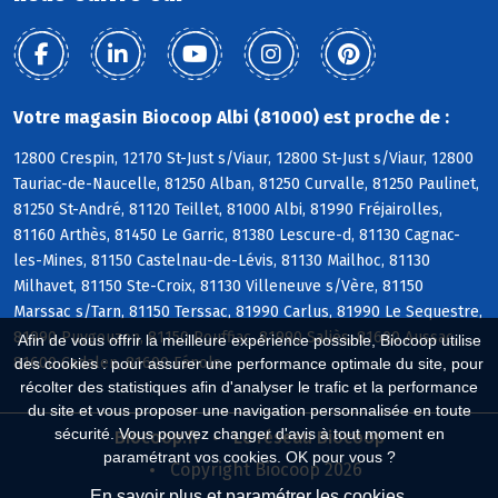
Votre magasin Biocoop Albi (81000) est proche de :
12800 Crespin, 12170 St-Just s/Viaur, 12800 St-Just s/Viaur, 12800
Tauriac-de-Naucelle, 81250 Alban, 81250 Curvalle, 81250 Paulinet,
81250 St-André, 81120 Teillet, 81000 Albi, 81990 Fréjairolles,
81160 Arthès, 81450 Le Garric, 81380 Lescure-d, 81130 Cagnac-
les-Mines, 81150 Castelnau-de-Lévis, 81130 Mailhoc, 81130
Milhavet, 81150 Ste-Croix, 81130 Villeneuve s/Vère, 81150
Marssac s/Tarn, 81150 Terssac, 81990 Carlus, 81990 Le Sequestre,
81990 Puygouzon, 81150 Rouffiac, 81990 Saliès, 81600 Aussac,
Afin de vous offrir la meilleure expérience possible, Biocoop utilise
81600 Cadalen, 81600 Fénols
des cookies : pour assurer une performance optimale du site, pour
récolter des statistiques afin d'analyser le trafic et la performance
du site et vous proposer une navigation personnalisée en toute
sécurité. Vous pouvez changer d'avis à tout moment en
Biocoop.fr
Le réseau Biocoop
paramétrant vos cookies. OK pour vous ?
Copyright Biocoop 2026
En savoir plus et paramétrer les cookies