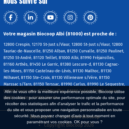
Nous suivre sur
Votre magasin Biocoop Albi (81000) est proche de :
12800 Crespin, 12170 St-Just s/Viaur, 12800 St-Just s/Viaur, 12800
Tauriac-de-Naucelle, 81250 Alban, 81250 Curvalle, 81250 Paulinet,
81250 St-André, 81120 Teillet, 81000 Albi, 81990 Fréjairolles,
81160 Arthès, 81450 Le Garric, 81380 Lescure-d, 81130 Cagnac-
les-Mines, 81150 Castelnau-de-Lévis, 81130 Mailhoc, 81130
Milhavet, 81150 Ste-Croix, 81130 Villeneuve s/Vère, 81150
Marssac s/Tarn, 81150 Terssac, 81990 Carlus, 81990 Le Sequestre,
81990 Puygouzon, 81150 Rouffiac, 81990 Saliès, 81600 Aussac,
Afin de vous offrir la meilleure expérience possible, Biocoop utilise
81600 Cadalen, 81600 Fénols
des cookies : pour assurer une performance optimale du site, pour
récolter des statistiques afin d'analyser le trafic et la performance
du site et vous proposer une navigation personnalisée en toute
sécurité. Vous pouvez changer d'avis à tout moment en
Biocoop.fr
Le réseau Biocoop
paramétrant vos cookies. OK pour vous ?
Copyright Biocoop 2026