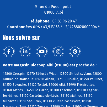
9 rue du Puech petit
81000 Albi
Téléphone :
09 83 96 20 47
Coordonnées GPS :
43,913178 ° , 2,14288020000004 °
Nous suivre sur
Votre magasin Biocoop Albi (81000) est proche de :
12800 Crespin, 12170 St-Just s/Viaur, 12800 St-Just s/Viaur, 12800
Tauriac-de-Naucelle, 81250 Alban, 81250 Curvalle, 81250 Paulinet,
81250 St-André, 81120 Teillet, 81000 Albi, 81990 Fréjairolles,
81160 Arthès, 81450 Le Garric, 81380 Lescure-d, 81130 Cagnac-
les-Mines, 81150 Castelnau-de-Lévis, 81130 Mailhoc, 81130
Milhavet, 81150 Ste-Croix, 81130 Villeneuve s/Vère, 81150
Marssac s/Tarn, 81150 Terssac, 81990 Carlus, 81990 Le Sequestre,