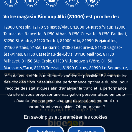
Votre magasin Biocoop Albi (81000) est proche de :
12800 Crespin, 12170 St-Just s/Viaur, 12800 St-Just s/Viaur, 12800
Tauriac-de-Naucelle, 81250 Alban, 81250 Curvalle, 81250 Paulinet,
81250 St-André, 81120 Teillet, 81000 Albi, 81990 Fréjairolles,
81160 Arthès, 81450 Le Garric, 81380 Lescure-d, 81130 Cagnac-
les-Mines, 81150 Castelnau-de-Lévis, 81130 Mailhoc, 81130
Milhavet, 81150 Ste-Croix, 81130 Villeneuve s/Vère, 81150
Marssac s/Tarn, 81150 Terssac, 81990 Carlus, 81990 Le Sequestre,
81990 Puygouzon, 81150 Rouffiac, 81990 Saliès, 81600 Aussac,
Afin de vous offrir la meilleure expérience possible, Biocoop utilise
81600 Cadalen, 81600 Fénols
des cookies : pour assurer une performance optimale du site, pour
récolter des statistiques afin d'analyser le trafic et la performance
du site et vous proposer une navigation personnalisée en toute
sécurité. Vous pouvez changer d'avis à tout moment en
Biocoop.fr
Le réseau Biocoop
paramétrant vos cookies. OK pour vous ?
Copyright Biocoop 2026
En savoir plus et paramétrer les cookies
Je refuse
J'accepte