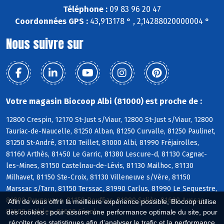
Téléphone :
09 83 96 20 47
Coordonnées GPS :
43,913178 ° , 2,14288020000004 °
Nous suivre sur
Votre magasin Biocoop Albi (81000) est proche de :
12800 Crespin, 12170 St-Just s/Viaur, 12800 St-Just s/Viaur, 12800
Tauriac-de-Naucelle, 81250 Alban, 81250 Curvalle, 81250 Paulinet,
81250 St-André, 81120 Teillet, 81000 Albi, 81990 Fréjairolles,
81160 Arthès, 81450 Le Garric, 81380 Lescure-d, 81130 Cagnac-
les-Mines, 81150 Castelnau-de-Lévis, 81130 Mailhoc, 81130
Milhavet, 81150 Ste-Croix, 81130 Villeneuve s/Vère, 81150
Marssac s/Tarn, 81150 Terssac, 81990 Carlus, 81990 Le Sequestre,
81990 Puygouzon, 81150 Rouffiac, 81990 Saliès, 81600 Aussac,
Afin de vous offrir la meilleure expérience possible, Biocoop utilise
81600 Cadalen, 81600 Fénols
des cookies : pour assurer une performance optimale du site, pour
récolter des statistiques afin d'analyser le trafic et la performance