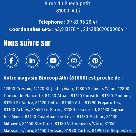
9 rue du Puech petit
81000 Albi
Téléphone :
09 83 96 20 47
Coordonnées GPS :
43,913178 ° , 2,14288020000004 °
Nous suivre sur
Votre magasin Biocoop Albi (81000) est proche de :
12800 Crespin, 12170 St-Just s/Viaur, 12800 St-Just s/Viaur, 12800
Tauriac-de-Naucelle, 81250 Alban, 81250 Curvalle, 81250 Paulinet,
81250 St-André, 81120 Teillet, 81000 Albi, 81990 Fréjairolles,
81160 Arthès, 81450 Le Garric, 81380 Lescure-d, 81130 Cagnac-
les-Mines, 81150 Castelnau-de-Lévis, 81130 Mailhoc, 81130
Milhavet, 81150 Ste-Croix, 81130 Villeneuve s/Vère, 81150
Marssac s/Tarn, 81150 Terssac, 81990 Carlus, 81990 Le Sequestre,