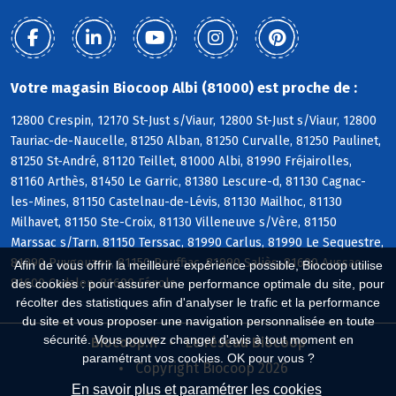
Votre magasin Biocoop Albi (81000) est proche de :
12800 Crespin, 12170 St-Just s/Viaur, 12800 St-Just s/Viaur, 12800
Tauriac-de-Naucelle, 81250 Alban, 81250 Curvalle, 81250 Paulinet,
81250 St-André, 81120 Teillet, 81000 Albi, 81990 Fréjairolles,
81160 Arthès, 81450 Le Garric, 81380 Lescure-d, 81130 Cagnac-
les-Mines, 81150 Castelnau-de-Lévis, 81130 Mailhoc, 81130
Milhavet, 81150 Ste-Croix, 81130 Villeneuve s/Vère, 81150
Marssac s/Tarn, 81150 Terssac, 81990 Carlus, 81990 Le Sequestre,
81990 Puygouzon, 81150 Rouffiac, 81990 Saliès, 81600 Aussac,
Afin de vous offrir la meilleure expérience possible, Biocoop utilise
81600 Cadalen, 81600 Fénols
des cookies : pour assurer une performance optimale du site, pour
récolter des statistiques afin d'analyser le trafic et la performance
du site et vous proposer une navigation personnalisée en toute
sécurité. Vous pouvez changer d'avis à tout moment en
Biocoop.fr
Le réseau Biocoop
paramétrant vos cookies. OK pour vous ?
Copyright Biocoop 2026
En savoir plus et paramétrer les cookies