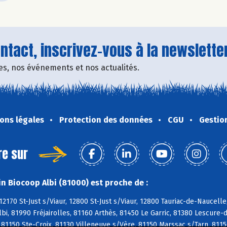
tact, inscrivez-vous à la newsletter
fres, nos événements et nos actualités.
ons légales
Protection des données
CGU
Gestio
re sur
n Biocoop Albi (81000) est proche de :
12170 St-Just s/Viaur, 12800 St-Just s/Viaur, 12800 Tauriac-de-Naucell
Albi, 81990 Fréjairolles, 81160 Arthès, 81450 Le Garric, 81380 Lescure
 81150 Ste-Croix, 81130 Villeneuve s/Vère, 81150 Marssac s/Tarn, 811