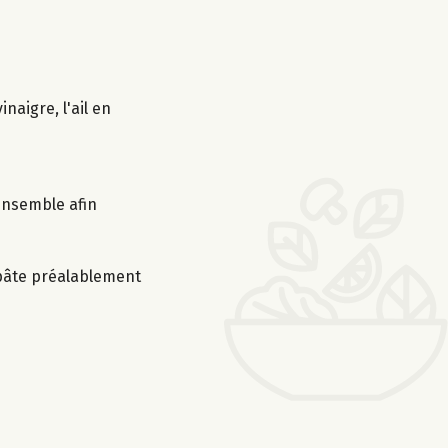
naigre, l'ail en
’ensemble afin
a pâte préalablement