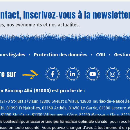
tact, inscrivez-vous à la newsletter
fres, nos événements et nos actualités.
ons légales
Protection des données
CGU
Gestio
re sur
n Biocoop Albi (81000) est proche de :
12170 St-Just s/Viaur, 12800 St-Just s/Viaur, 12800 Tauriac-de-Naucell
Albi, 81990 Fréjairolles, 81160 Arthès, 81450 Le Garric, 81380 Lescure
 81150 Ste-Croix, 81130 Villeneuve s/Vère, 81150 Marssac s/Tarn, 811
 81990 Saliès, 81600 Aussac, 81600 Cadalen, 81600 Fénols
es cookies : pour assurer une performance optimale du site, pour récolter
isée en toute sécurité. Vous pouvez changer d'avis à tout moment en 