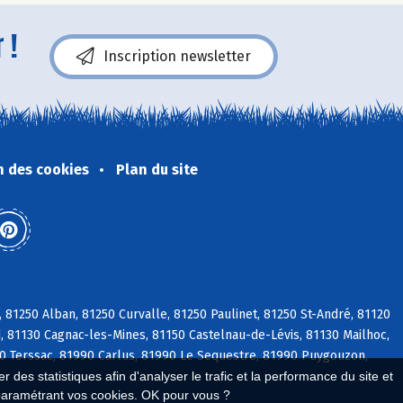
 !
Inscription newsletter
n des cookies
Plan du site
e, 81250 Alban, 81250 Curvalle, 81250 Paulinet, 81250 St-André, 81120
-d, 81130 Cagnac-les-Mines, 81150 Castelnau-de-Lévis, 81130 Mailhoc,
50 Terssac, 81990 Carlus, 81990 Le Sequestre, 81990 Puygouzon,
 des statistiques afin d'analyser le trafic et la performance du site et
paramétrant vos cookies. OK pour vous ?