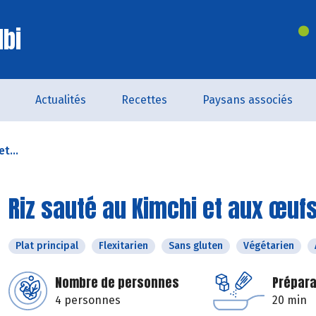
lbi
Actualités
Recettes
Paysans associés
t...
Riz sauté au Kimchi et aux œuf
Plat principal
Flexitarien
Sans gluten
Végétarien
Nombre de personnes
Prépara
4 personnes
20 min