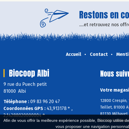
Restons en con
....et retrouvez nos of
Accueil
Contact
Menti
Biocoop Albi
Nous suiv
9 rue du Puech petit
Votre magasi
81000 Albi
12800 Crespin, 
Téléphone :
09 83 96 20 47
Teillet, 81000 
Coordonnées GPS :
43,913178 ° ,
81130 Milhavet,
2,14288020000004 °
81150 Rouffiac,
Afin de vous offrir la meilleure expérience possible, Biocoop utilise d
vous proposer une navigation personnal