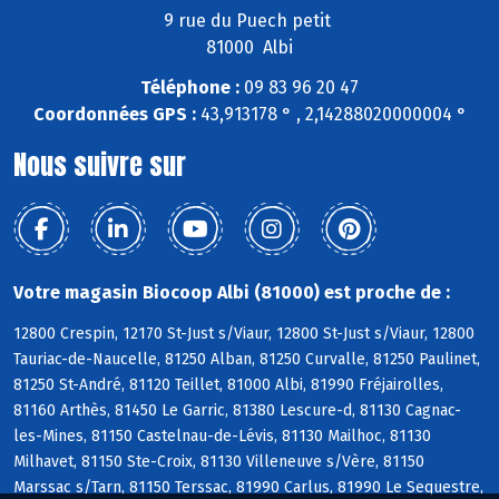
9 rue du Puech petit
81000 Albi
Téléphone :
09 83 96 20 47
Coordonnées GPS :
43,913178 ° , 2,14288020000004 °
Nous suivre sur
Votre magasin Biocoop Albi (81000) est proche de :
12800 Crespin, 12170 St-Just s/Viaur, 12800 St-Just s/Viaur, 12800
Tauriac-de-Naucelle, 81250 Alban, 81250 Curvalle, 81250 Paulinet,
81250 St-André, 81120 Teillet, 81000 Albi, 81990 Fréjairolles,
81160 Arthès, 81450 Le Garric, 81380 Lescure-d, 81130 Cagnac-
les-Mines, 81150 Castelnau-de-Lévis, 81130 Mailhoc, 81130
Milhavet, 81150 Ste-Croix, 81130 Villeneuve s/Vère, 81150
Marssac s/Tarn, 81150 Terssac, 81990 Carlus, 81990 Le Sequestre,