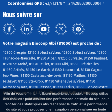
Coordonnées GPS :
43,913178 ° , 2,14288020000004 °
Nous suivre sur
Votre magasin Biocoop Albi (81000) est proche de :
12800 Crespin, 12170 St-Just s/Viaur, 12800 St-Just s/Viaur, 12800
Tauriac-de-Naucelle, 81250 Alban, 81250 Curvalle, 81250 Paulinet,
81250 St-André, 81120 Teillet, 81000 Albi, 81990 Fréjairolles,
81160 Arthès, 81450 Le Garric, 81380 Lescure-d, 81130 Cagnac-
les-Mines, 81150 Castelnau-de-Lévis, 81130 Mailhoc, 81130
Milhavet, 81150 Ste-Croix, 81130 Villeneuve s/Vère, 81150
Marssac s/Tarn, 81150 Terssac, 81990 Carlus, 81990 Le Sequestre,
81990 Puygouzon, 81150 Rouffiac, 81990 Saliès, 81600 Aussac,
Afin de vous offrir la meilleure expérience possible, Biocoop utilise
81600 Cadalen, 81600 Fénols
des cookies : pour assurer une performance optimale du site, pour
récolter des statistiques afin d'analyser le trafic et la performance
du site et vous proposer une navigation personnalisée en toute