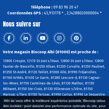
Téléphone :
09 83 96 20 47
Coordonnées GPS :
43,913178 ° , 2,14288020000004 °
Nous suivre sur
Votre magasin Biocoop Albi (81000) est proche de :
12800 Crespin, 12170 St-Just s/Viaur, 12800 St-Just s/Viaur, 12800
Tauriac-de-Naucelle, 81250 Alban, 81250 Curvalle, 81250 Paulinet,
81250 St-André, 81120 Teillet, 81000 Albi, 81990 Fréjairolles,
81160 Arthès, 81450 Le Garric, 81380 Lescure-d, 81130 Cagnac-
les-Mines, 81150 Castelnau-de-Lévis, 81130 Mailhoc, 81130
Milhavet, 81150 Ste-Croix, 81130 Villeneuve s/Vère, 81150
Marssac s/Tarn, 81150 Terssac, 81990 Carlus, 81990 Le Sequestre,
81990 Puygouzon, 81150 Rouffiac, 81990 Saliès, 81600 Aussac,
Afin de vous offrir la meilleure expérience possible, Biocoop utilise
81600 Cadalen, 81600 Fénols
des cookies : pour assurer une performance optimale du site, pour