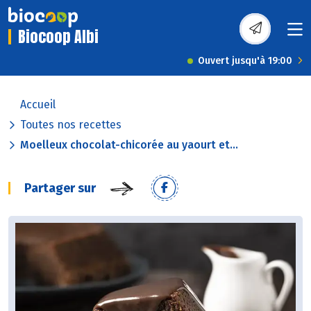
Biocoop Albi
Ouvert jusqu'à 19:00
Accueil
Toutes nos recettes
Moelleux chocolat-chicorée au yaourt et...
Partager sur