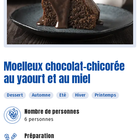
Moelleux chocolat-chicorée
au yaourt et au miel
Dessert
Automne
Eté
Hiver
Printemps
Nombre de personnes
6 personnes
Préparation