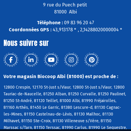
9 rue du Puech petit
81000 Albi
Téléphone :
09 83 96 20 47
Coordonnées GPS :
43,913178 ° , 2,14288020000004 °
Nous suivre sur
Votre magasin Biocoop Albi (81000) est proche de :
12800 Crespin, 12170 St-Just s/Viaur, 12800 St-Just s/Viaur, 12800
Tauriac-de-Naucelle, 81250 Alban, 81250 Curvalle, 81250 Paulinet,
81250 St-André, 81120 Teillet, 81000 Albi, 81990 Fréjairolles,
81160 Arthès, 81450 Le Garric, 81380 Lescure-d, 81130 Cagnac-
les-Mines, 81150 Castelnau-de-Lévis, 81130 Mailhoc, 81130
Milhavet, 81150 Ste-Croix, 81130 Villeneuve s/Vère, 81150
Marssac s/Tarn, 81150 Terssac, 81990 Carlus, 81990 Le Sequestre,