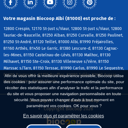
Votre magasin Biocoop Albi (81000) est proche de :
12800 Crespin, 12170 St-Just s/Viaur, 12800 St-Just s/Viaur, 12800
Tauriac-de-Naucelle, 81250 Alban, 81250 Curvalle, 81250 Paulinet,
81250 St-André, 81120 Teillet, 81000 Albi, 81990 Fréjairolles,
81160 Arthès, 81450 Le Garric, 81380 Lescure-d, 81130 Cagnac-
les-Mines, 81150 Castelnau-de-Lévis, 81130 Mailhoc, 81130
Milhavet, 81150 Ste-Croix, 81130 Villeneuve s/Vère, 81150
Marssac s/Tarn, 81150 Terssac, 81990 Carlus, 81990 Le Sequestre,
81990 Puygouzon, 81150 Rouffiac, 81990 Saliès, 81600 Aussac,
Afin de vous offrir la meilleure expérience possible, Biocoop utilise
81600 Cadalen, 81600 Fénols
des cookies : pour assurer une performance optimale du site, pour
récolter des statistiques afin d'analyser le trafic et la performance
du site et vous proposer une navigation personnalisée en toute
sécurité. Vous pouvez changer d'avis à tout moment en
Biocoop.fr
Le réseau Biocoop
paramétrant vos cookies. OK pour vous ?
Copyright Biocoop 2026
En savoir plus et paramétrer les cookies