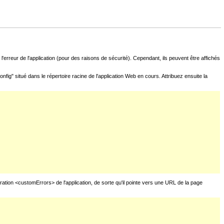
l'erreur de l'application (pour des raisons de sécurité). Cependant, ils peuvent être affichés
fig" situé dans le répertoire racine de l'application Web en cours. Attribuez ensuite la
uration <customErrors> de l'application, de sorte qu'il pointe vers une URL de la page