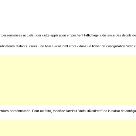
 personnalisés actuels pour cette application empêchent l'affichage à distance des détails de 
rdinateurs distants, créez une balise <customErrors> dans un fichier de configuration "web.con
urs personnalisée. Pour ce faire, modifiez l'attribut "defaultRedirect" de la balise de config