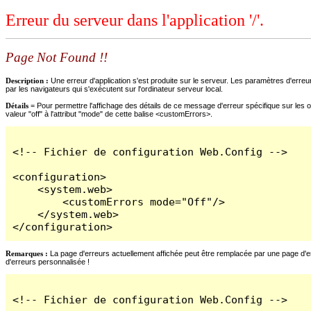
Erreur du serveur dans l'application '/'.
Page Not Found !!
Description :
Une erreur d'application s'est produite sur le serveur. Les paramètres d'erreur
par les navigateurs qui s'exécutent sur l'ordinateur serveur local.
Détails =
Pour permettre l'affichage des détails de ce message d'erreur spécifique sur les o
valeur "off" à l'attribut "mode" de cette balise <customErrors>.
<!-- Fichier de configuration Web.Config -->

<configuration>

    <system.web>

        <customErrors mode="Off"/>

    </system.web>

</configuration>
Remarques :
La page d'erreurs actuellement affichée peut être remplacée par une page d'erre
d'erreurs personnalisée !
<!-- Fichier de configuration Web.Config -->
