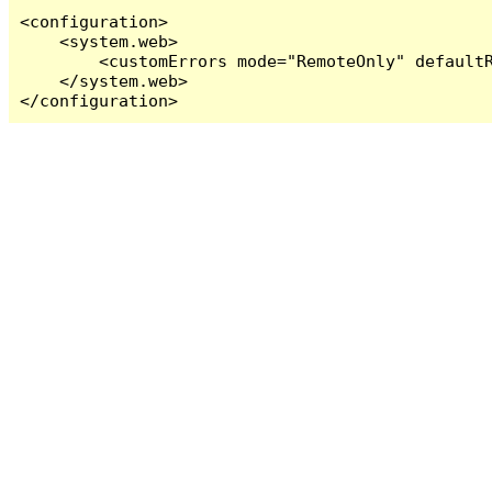
<configuration>

    <system.web>

        <customErrors mode="RemoteOnly" defaultR
    </system.web>

</configuration>