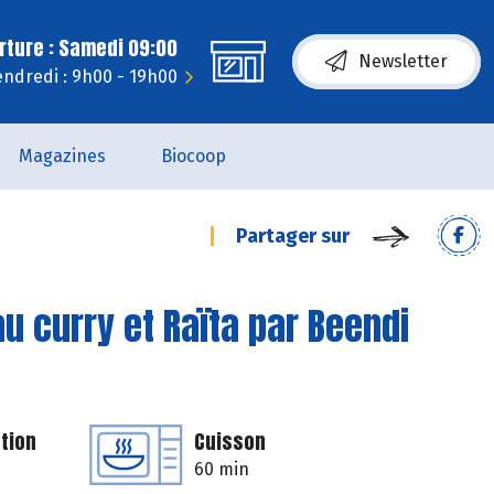
rture : Samedi 09:00
Newsletter
endredi : 9h00 - 19h00
Magazines
Biocoop
Partager sur
au curry et Raïta par Beendi
tion
Cuisson
60 min