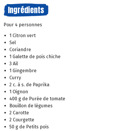
Ingrédients
Pour 4 personnes
1 Citron vert
Sel
Coriandre
1 Galette de pois chiche
3 Ail
1 Gingembre
Curry
2 c. à s. de Paprika
1 Oignon
400 g de Purée de tomate
Bouillon de légumes
2 Carotte
2 Courgette
50 g de Petits pois