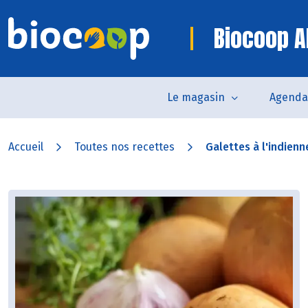
Biocoop A
Le magasin
Agenda
Accueil
Toutes nos recettes
Galettes à l'indienn