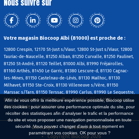
Nous suivre sur
Votre magasin Biocoop Albi (81000) est proche de :
12800 Crespin, 12170 St-Just s/Viaur, 12800 St-Just s/Viaur, 12800
Tauriac-de-Naucelle, 81250 Alban, 81250 Curvalle, 81250 Paulinet,
81250 St-André, 81120 Teillet, 81000 Albi, 81990 Fréjairolles,
81160 Arthès, 81450 Le Garric, 81380 Lescure-d, 81130 Cagnac-
les-Mines, 81150 Castelnau-de-Lévis, 81130 Mailhoc, 81130
Milhavet, 81150 Ste-Croix, 81130 Villeneuve s/Vère, 81150
Marssac s/Tarn, 81150 Terssac, 81990 Carlus, 81990 Le Sequestre,
81990 Puygouzon, 81150 Rouffiac, 81990 Saliès, 81600 Aussac,
Afin de vous offrir la meilleure expérience possible, Biocoop utilise
81600 Cadalen, 81600 Fénols
des cookies : pour assurer une performance optimale du site, pour
récolter des statistiques afin d'analyser le trafic et la performance
du site et vous proposer une navigation personnalisée en toute
sécurité. Vous pouvez changer d'avis à tout moment en
Biocoop.fr
Le réseau Biocoop
paramétrant vos cookies. OK pour vous ?
Copyright Biocoop 2026