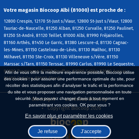
Votre magasin Biocoop Albi (81000) est proche de :
12800 Crespin, 12170 St-Just s/Viaur, 12800 St-Just s/Viaur, 12800
Tauriac-de-Naucelle, 81250 Alban, 81250 Curvalle, 81250 Paulinet,
81250 St-André, 81120 Teillet, 81000 Albi, 81990 Fréjairolles,
81160 Arthès, 81450 Le Garric, 81380 Lescure-d, 81130 Cagnac-
les-Mines, 81150 Castelnau-de-Lévis, 81130 Mailhoc, 81130
Milhavet, 81150 Ste-Croix, 81130 Villeneuve s/Vère, 81150
Marssac s/Tarn, 81150 Terssac, 81990 Carlus, 81990 Le Sequestre,
81990 Puygouzon, 81150 Rouffiac, 81990 Saliès, 81600 Aussac,
Afin de vous offrir la meilleure expérience possible, Biocoop utilise
81600 Cadalen, 81600 Fénols
des cookies : pour assurer une performance optimale du site, pour
récolter des statistiques afin d'analyser le trafic et la performance
du site et vous proposer une navigation personnalisée en toute
sécurité. Vous pouvez changer d'avis à tout moment en
Biocoop.fr
Le réseau Biocoop
paramétrant vos cookies. OK pour vous ?
Copyright Biocoop 2026
En savoir plus et paramétrer les cookies
Je refuse
J'accepte
Réalisé par