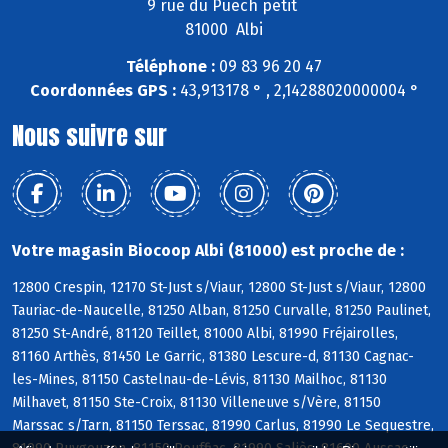
9 rue du Puech petit
81000 Albi
Téléphone :
09 83 96 20 47
Coordonnées GPS :
43,913178 ° , 2,14288020000004 °
Nous suivre sur
Votre magasin Biocoop Albi (81000) est proche de :
12800 Crespin, 12170 St-Just s/Viaur, 12800 St-Just s/Viaur, 12800
Tauriac-de-Naucelle, 81250 Alban, 81250 Curvalle, 81250 Paulinet,
81250 St-André, 81120 Teillet, 81000 Albi, 81990 Fréjairolles,
81160 Arthès, 81450 Le Garric, 81380 Lescure-d, 81130 Cagnac-
les-Mines, 81150 Castelnau-de-Lévis, 81130 Mailhoc, 81130
Milhavet, 81150 Ste-Croix, 81130 Villeneuve s/Vère, 81150
Marssac s/Tarn, 81150 Terssac, 81990 Carlus, 81990 Le Sequestre,