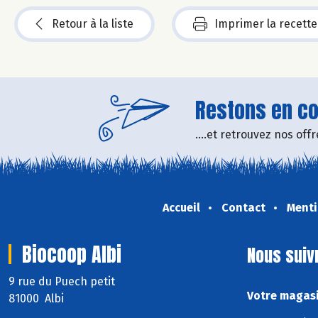
Retour à la liste
Imprimer la recette
Restons en con
....et retrouvez nos of
Accueil
Contact
Menti
Biocoop Albi
Nous suiv
9 rue du Puech petit
Votre magasi
81000 Albi