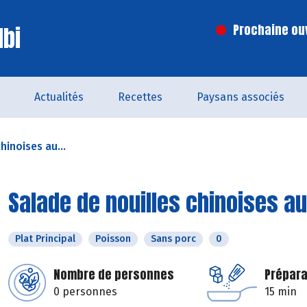
lbi
Prochaine ouv
Actualités
Recettes
Paysans associés
hinoises au...
Salade de nouilles chinoises au
Plat Principal
Poisson
Sans porc
0
Nombre de personnes
Prépara
0 personnes
15 min