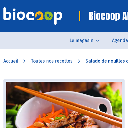
Biocoop A
Le magasin
Agenda
Accueil
Toutes nos recettes
Salade de nouilles c