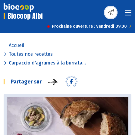
Biocoop Albi
Prochaine ouverture : Vendredi 09:00
Accueil
Toutes nos recettes
Carpaccio d'agrumes à la burrata...
Partager sur