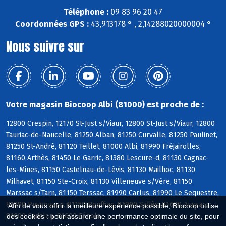
Téléphone :
09 83 96 20 47
Coordonnées GPS :
43,913178 ° , 2,14288020000004 °
Nous suivre sur
Votre magasin Biocoop Albi (81000) est proche de :
12800 Crespin, 12170 St-Just s/Viaur, 12800 St-Just s/Viaur, 12800
Tauriac-de-Naucelle, 81250 Alban, 81250 Curvalle, 81250 Paulinet,
81250 St-André, 81120 Teillet, 81000 Albi, 81990 Fréjairolles,
81160 Arthès, 81450 Le Garric, 81380 Lescure-d, 81130 Cagnac-
les-Mines, 81150 Castelnau-de-Lévis, 81130 Mailhoc, 81130
Milhavet, 81150 Ste-Croix, 81130 Villeneuve s/Vère, 81150
Marssac s/Tarn, 81150 Terssac, 81990 Carlus, 81990 Le Sequestre,
81990 Puygouzon, 81150 Rouffiac, 81990 Saliès, 81600 Aussac,
Afin de vous offrir la meilleure expérience possible, Biocoop utilise
81600 Cadalen, 81600 Fénols
des cookies : pour assurer une performance optimale du site, pour