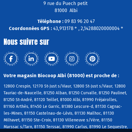
9 rue du Puech petit
81000 Albi
Téléphone :
09 83 96 20 47
Coordonnées GPS :
43,913178 ° , 2,14288020000004 °
Nous suivre sur
Votre magasin Biocoop Albi (81000) est proche de :
12800 Crespin, 12170 St-Just s/Viaur, 12800 St-Just s/Viaur, 12800
Tauriac-de-Naucelle, 81250 Alban, 81250 Curvalle, 81250 Paulinet,
81250 St-André, 81120 Teillet, 81000 Albi, 81990 Fréjairolles,
81160 Arthès, 81450 Le Garric, 81380 Lescure-d, 81130 Cagnac-
les-Mines, 81150 Castelnau-de-Lévis, 81130 Mailhoc, 81130
Milhavet, 81150 Ste-Croix, 81130 Villeneuve s/Vère, 81150
Marssac s/Tarn, 81150 Terssac, 81990 Carlus, 81990 Le Sequestre,