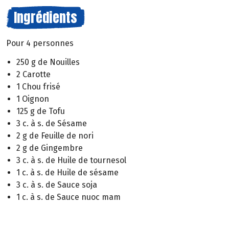
Ingrédients
Pour 4 personnes
250 g de Nouilles
2 Carotte
1 Chou frisé
1 Oignon
125 g de Tofu
3 c. à s. de Sésame
2 g de Feuille de nori
2 g de Gingembre
3 c. à s. de Huile de tournesol
1 c. à s. de Huile de sésame
3 c. à s. de Sauce soja
1 c. à s. de Sauce nuoc mam