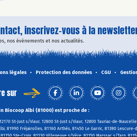
tact, inscrivez-vous à la newsletter
fres, nos événements et nos actualités.
ons légales
Protection des données
CGU
Gestio
re sur
n Biocoop Albi (81000) est proche de :
12170 St-Just s/Viaur, 12800 St-Just s/Viaur, 12800 Tauriac-de-Naucell
Albi, 81990 Fréjairolles, 81160 Arthès, 81450 Le Garric, 81380 Lescure
 81150 Ste-Croix, 81130 Villeneuve s/Vère, 81150 Marssac s/Tarn, 811