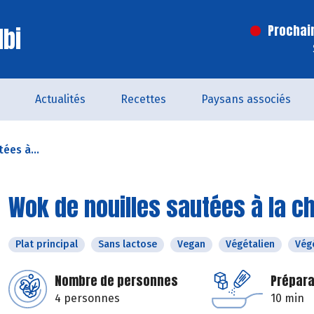
lbi
Prochai
Actualités
Recettes
Paysans associés
ées à...
Wok de nouilles sautées à la c
Plat principal
Sans lactose
Vegan
Végétalien
Vég
Nombre de personnes
Prépara
4 personnes
10 min