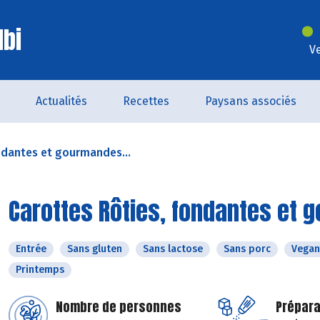
lbi
V
Actualités
Recettes
Paysans associés
ndantes et gourmandes...
Carottes Rôties, fondantes et 
Entrée
Sans gluten
Sans lactose
Sans porc
Vegan
Printemps
Nombre de personnes
Prépara