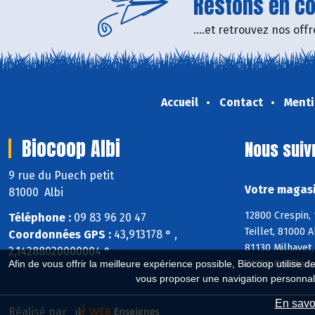
Restons en con
....et retrouvez nos of
Accueil
Contact
Menti
Biocoop Albi
Nous suiv
9 rue du Puech petit
Votre magasi
81000 Albi
12800 Crespin, 
Téléphone :
09 83 96 20 47
Teillet, 81000 
Coordonnées GPS :
43,913178 ° ,
81130 Milhavet,
2,14288020000004 °
81150 Rouffiac,
Afin de vous offrir la meilleure expérience possible, Biocoop utilise d
vous proposer une navigation personnal
En savoi
Réalisé par