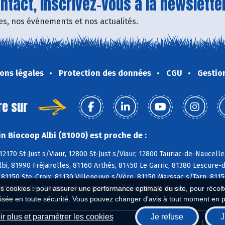
tact, inscrivez-vous à la newsletter
fres, nos événements et nos actualités.
ons légales
Protection des données
CGU
Gestio
re sur
n Biocoop Albi (81000) est proche de :
12170 St-Just s/Viaur, 12800 St-Just s/Viaur, 12800 Tauriac-de-Naucell
Albi, 81990 Fréjairolles, 81160 Arthès, 81450 Le Garric, 81380 Lescure
 81150 Ste-Croix, 81130 Villeneuve s/Vère, 81150 Marssac s/Tarn, 811
 81990 Saliès, 81600 Aussac, 81600 Cadalen, 81600 Fénols
es cookies : pour assurer une performance optimale du site, pour récolter
isée en toute sécurité. Vous pouvez changer d'avis à tout moment en 
r plus et paramétrer les cookies
Je refuse
J
Biocoop.fr
Le ré