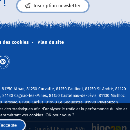
 !
Inscription newsletter
n des cookies
Plan du site
e, 81250 Alban, 81250 Curvalle, 81250 Paulinet, 81250 St-André, 81120
-d, 81130 Cagnac-les-Mines, 81150 Castelnau-de-Lévis, 81130 Mailhoc,
50 Terssac, 81990 Carlus, 81990 Le Sequestre, 81990 Puygouzon,
 des statistiques afin d'analyser le trafic et la performance du site et
paramétrant vos cookies. OK pour vous ?
'accepte
seau Biocoop
Copyright Biocoop 2026