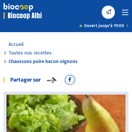
Biocoop Albi
Ouvert jusqu'à 19:00
Accueil
Toutes nos recettes
Chaussons poire bacon oignons
Partager sur