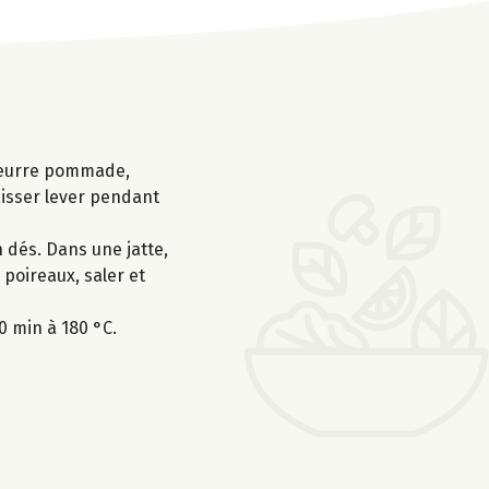
e beurre pommade,
laisser lever pendant
n dés. Dans une jatte,
 poireaux, saler et
0 min à 180 °C.