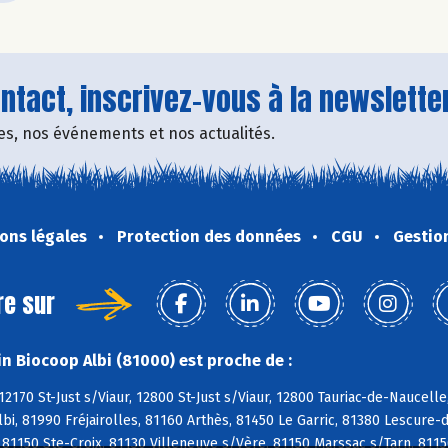
tact, inscrivez-vous à la newsletter
fres, nos événements et nos actualités.
ons légales
Protection des données
CGU
Gestio
re sur
n Biocoop Albi (81000) est proche de :
12170 St-Just s/Viaur, 12800 St-Just s/Viaur, 12800 Tauriac-de-Naucell
Albi, 81990 Fréjairolles, 81160 Arthès, 81450 Le Garric, 81380 Lescure
 81150 Ste-Croix, 81130 Villeneuve s/Vère, 81150 Marssac s/Tarn, 811